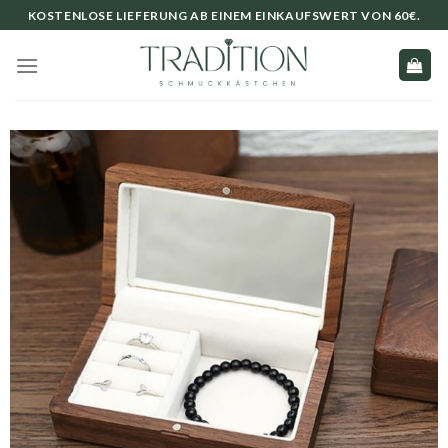
Skip
KOSTENLOSE LIEFERUNG AB EINEM EINKAUFSWERT VON 60€.
to
content